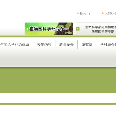
English
お問い
4年間の学びの体系
授業内容
教員紹介
研究室
学科紹介