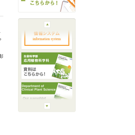
で
今
彰